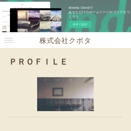
Ameba Owndで
あなただけのホームページやブログをつ
くろう
今すぐ試す
株式会社クボタ
ＰＲＯＦＩＬＥ